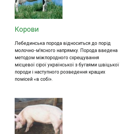
Корови
Лебединська порода відноситься до порід
молочно-м'ясного напрямку. Порода введена
методом міжпородного схрещування
місцевої сірої української з бугаями швіцької
породи і наступного розведення кращих
помісей «в собі».